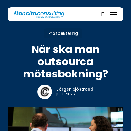
Skip
Menu
to
main
search
content
Prospektering
När ska man
outsourca
mötesbokning?
Jörgen Sjöstrand
juli 8, 2026