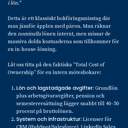
i lön.”
Detta är ett klassiskt bokföringsmisstag där
man jämför äpplen med päron. Man räknar
den
nominella
lönen internt, men missar de
massiva dolda kostnaderna som tillkommer för
en in-house-lösning.
Låt oss titta på den faktiska ”Total Cost of
Ownership” för en intern mötesbokare:
Lön och lagstadgade avgifter:
Grundlön
plus arbetsgivaravgifter, pension och
semesterersättning lägger snabbt till 40–50
procent på bruttolönen.
System och infrastruktur:
Licenser för
CRM (HubSpot/Salesforce), LinkedIn Sales