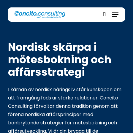
Skip
Menu
to
main
search
content
Nordisk skärpa i
mötesbokning och
affärsstrategi
I kärnan av nordisk näringsliv står kunskapen om
att framgång föds ur starka relationer. Concito
Consulting förvaltar denna tradition genom att
förena nordiska affärsprinciper med
banbrytande strategier för mötesbokning och
affärsutveckling. Vi är din brygga till de