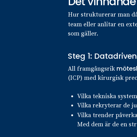
Det vinnande
Hur strukturerar man då
team eller anlitar en ex
som gäller.
Steg 1: Datadrive
mötes
All framgångsrik
(ICP) med kirurgisk prec
Vilka tekniska syste
Vilka rekryterar de j
Vilka trender påverk
Med dem är de en str