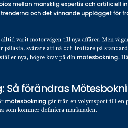
ios mellan mänsklig expertis och artificiell in
renderna och det vinnande upplägget för f
lltid varit motorvägen till nya affärer. Men väg
r pålästa, svårare att nå och tröttare på standard
mötesbokning
ställer nya, högre krav på din
. Hä
 Så förändras Mötesboknin
mötesbokning
där
går från en volymsport till en 
rna som kommer definiera marknaden.