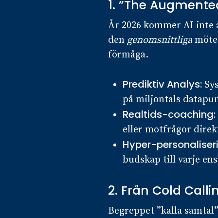
1. ”The Augmente
År 2026 kommer AI inte 
den
genomsnittliga
mötes
förmåga.
Prediktiv Analys:
Sys
på miljontals datapun
Realtids-coaching:
eller motfrågor dire
Hyper-personaliser
budskap till varje ens
2. Från Cold Calli
Begreppet ”kalla samtal”