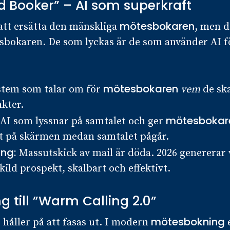
d Booker” – AI som superkraft
mötesbokaren
att ersätta den mänskliga
, men d
bokaren. De som lyckas är de som använder AI för
mötesbokaren
tem som talar om för
vem
de sk
kter.
mötesbokar
AI som lyssnar på samtalet och ger
kt på skärmen medan samtalet pågår.
ing:
Massutskick av mail är döda. 2026 genererar 
kild prospekt, skalbart och effektivt.
ng till ”Warm Calling 2.0”
mötesbokning
 håller på att fasas ut. I modern
e