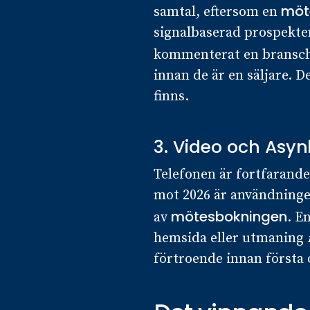
möt
samtal, eftersom en
signalbaserad prospekteri
kommenterat en branscha
innan de är en säljare. De
finns.
3. Video och Asy
Telefonen är fortfarand
mot 2026 är användningen
mötesbokningen
av
. E
hemsida eller utmaning
förtroende innan första 