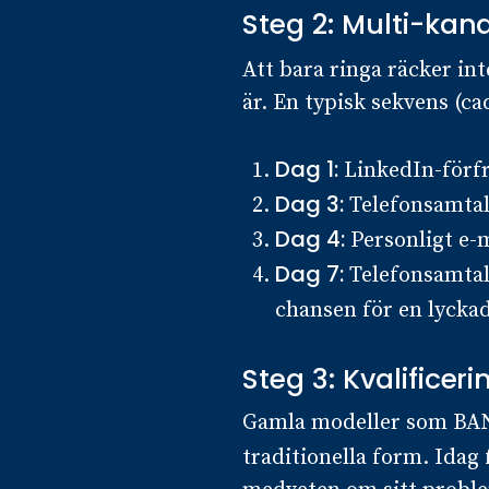
Steg 2: Multi-ka
Att bara ringa räcker in
är. En typisk sekvens (ca
Dag 1:
LinkedIn-förf
Dag 3:
Telefonsamtal
Dag 4:
Personligt e-m
Dag 7:
Telefonsamtal 
chansen för en lycka
Steg 3: Kvalificer
Gamla modeller som BANT 
traditionella form. Idag