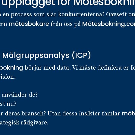
 upplägget för Mötesbokni
 en process som slår konkurrenterna? Oavsett om
mötesbokare
Mötesbokning.c
tern
från oss på
n Målgruppsanalys (ICP)
bokning
börjar med data. Vi måste definiera er I
ision.
m använder de?
ust nu?
möt
ar deras bransch? Utan dessa insikter famlar
ategisk rådgivare.