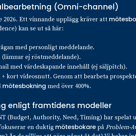
nalbearbetning (Omni-channel)
mötesbo
te 2026. Ett vinnande upplägg kräver att
dence) kan se ut så här:
rågan med personligt meddelande.
 (lämnar ej röstmeddelande).
ail med värdeskapande innehåll (ej säljpitch).
+ kort videosnutt. Genom att bearbeta prospektet
mötesbokning
d
med över 400%.
ing enligt framtidens modeller
(Budget, Authority, Need, Timing) har spelat ut 
mötesbokare
 fokuserar en duktig
på
Problem-A