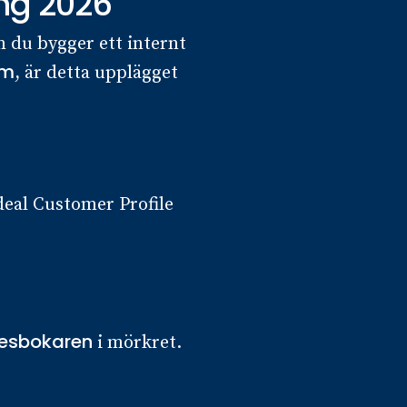
ng 2026
 du bygger ett internt
om
, är detta upplägget
deal Customer Profile
esbokaren
i mörkret.