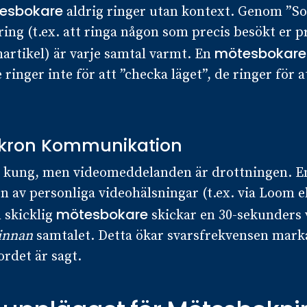
esbokare
aldrig ringer utan kontext. Genom ”Soc
ng (t.ex. att ringa någon som precis besökt er pr
mötesbokare
rtikel) är varje samtal varmt. En
 ringer inte för att ”checka läget”, de ringer för 
nkron Kommunikation
e kung, men videomeddelanden är drottningen. E
 av personliga videohälsningar (t.ex. via Loom e
mötesbokare
n skicklig
skickar en 30-sekunders 
innan
samtalet. Detta ökar svarsfrekvensen mark
ordet är sagt.